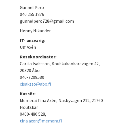
Gunnel Pero
040 255 1876
gunnelpero728@gmail.com
Henny Nikander
IT- ansvarig:
Ulf Axén
Resekoordinator:
Carita Isaksson, Koukkukankarevägen 42,
20320 Åbo
040-7209580
cisaksso@abo.fi
Kassör:
Memera/Tina Axén, Näsbyvägen 212, 21760
Houtskär
0400-480 528,
tina.axen@memera.fi