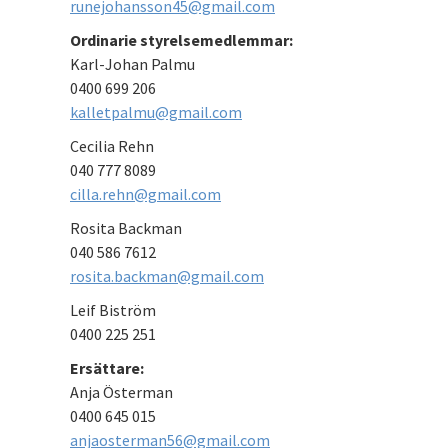
runejohansson45@gmail.com
Ordinarie styrelsemedlemmar:
Karl-Johan Palmu
0400 699 206
kalletpalmu@gmail.com
Cecilia Rehn
040 777 8089
cilla.rehn@gmail.com
Rosita Backman
040 586 7612
rosita.backman@gmail.com
Leif Biström
0400 225 251
Ersättare:
Anja Österman
0400 645 015
anjaosterman56@gmail.com