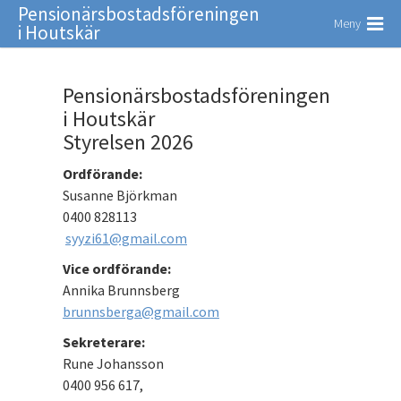
Pensionärsbostadsföreningen
Meny
i Houtskär
Pensionärsbostadsföreningen
i Houtskär
Styrelsen 2026
Ordförande:
Susanne Björkman
0400 828113
syyzi61@gmail.com
Vice ordförande:
Annika Brunnsberg
brunnsberga@gmail.com
Sekreterare:
Rune Johansson
0400 956 617,